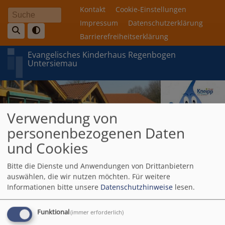
Direkt
Fußbereichsmenü
Kontakt
Cookie-Einstellungen
Suche
zum
Impressum
Datenschutzerklärung
Inhalt
Barrierefreiheitserklärung
Evangelisches Kinderhaus Regenbogen
Untersiemau
Verwendung von
personenbezogenen Daten
und Cookies
Hauptnavigation
Bitte die Dienste und Anwendungen von Drittanbietern
auswählen, die wir nutzen möchten.
Für weitere
Informationen bitte unsere
Datenschutzhinweise
lesen.
Breadcrumb
Startseite
Vernetzung
Therapeuten
Funktional
(immer erforderlich)