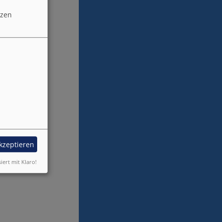
 sei es
tzen
 zu nennen.
 Einrichtung.
tz bei uns im
akzeptieren
siert mit Klaro!