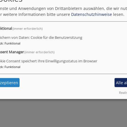
 optimale und individuelle Zusammenarbeit mit Beratungsstellen,
ienste und Anwendungen von Drittanbietern auswählen, die wir nu
g, Gesundheitsamt, Amt für Jugend und Familie, um nur einige
r weitere Informationen bitte unsere
Datenschutzhinweise
lesen.
ination zu erleichtern, holen wir die Kooperationspartner in die
ktional
(immer erforderlich)
“ ein Angebot der Erziehungsberatungsstelle hat ihren festen Pla
ichern von Daten: Cookie für die Benutzersitzung
ht bieten wir Sprechstunden bei uns an.
ck
:
Funktional
sent Manager
(immer erforderlich)
kie Consent speichert Ihre Einwilligungsstatus im Browser
ck
:
Funktional
zeptieren
Alle 
Reali