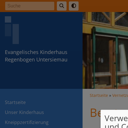
Direkt
Suche
zum
Inhalt
Evangelisches Kinderhaus
Regenbogen Untersiemau
Breadcr
Startseite
Vernetz
Startseite
Beratu
Unser Kinderhaus
Verwe
Kneippzertifizierung
und C